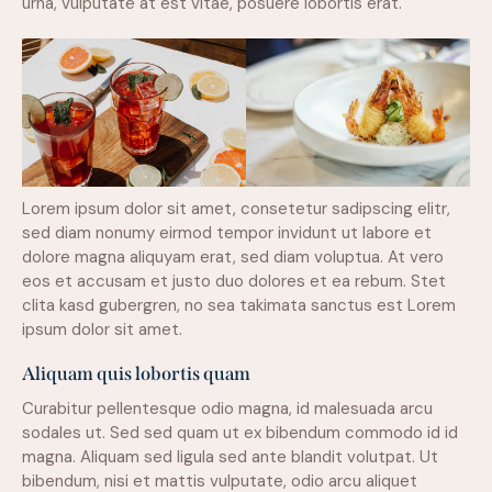
urna, vulputate at est vitae, posuere lobortis erat.
Lorem ipsum dolor sit amet, consetetur sadipscing elitr,
sed diam nonumy eirmod tempor invidunt ut labore et
dolore magna aliquyam erat, sed diam voluptua. At vero
eos et accusam et justo duo dolores et ea rebum. Stet
clita kasd gubergren, no sea takimata sanctus est Lorem
ipsum dolor sit amet.
Aliquam quis lobortis quam
Curabitur pellentesque odio magna, id malesuada arcu
sodales ut. Sed sed quam ut ex bibendum commodo id id
magna. Aliquam sed ligula sed ante blandit volutpat. Ut
bibendum, nisi et mattis vulputate, odio arcu aliquet